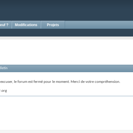
euf ?
Modifications
Projets
letin
s excuser, le forum est fermé pour le moment. Merci de votre compréhension.
r.org