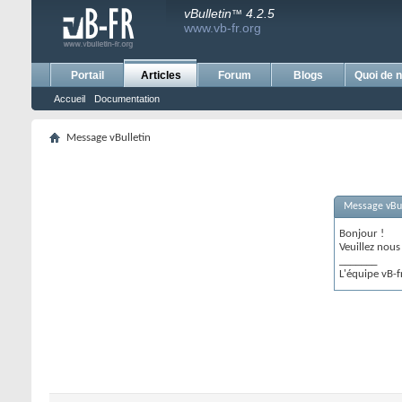
vBulletin
4.2.5
™
www.vb-fr.org
Portail
Articles
Forum
Blogs
Quoi de n
Accueil
Documentation
Message vBulletin
Message vBul
Bonjour !
Veuillez nou
_______
L'équipe vB-f