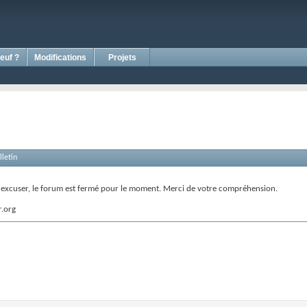
euf ?
Modifications
Projets
letin
s excuser, le forum est fermé pour le moment. Merci de votre compréhension.
r.org