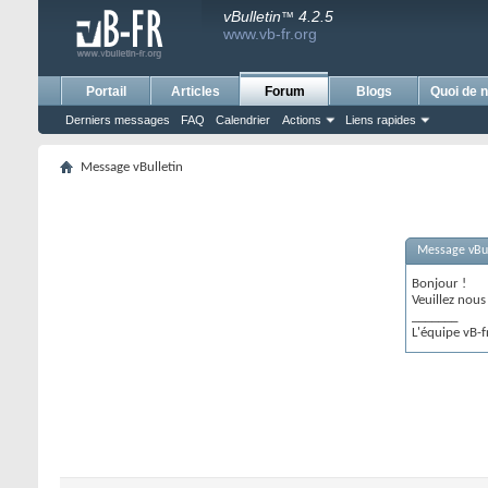
vBulletin
4.2.5
™
www.vb-fr.org
Portail
Articles
Forum
Blogs
Quoi de n
Derniers messages
FAQ
Calendrier
Actions
Liens rapides
Message vBulletin
Message vBul
Bonjour !
Veuillez nou
_______
L'équipe vB-f