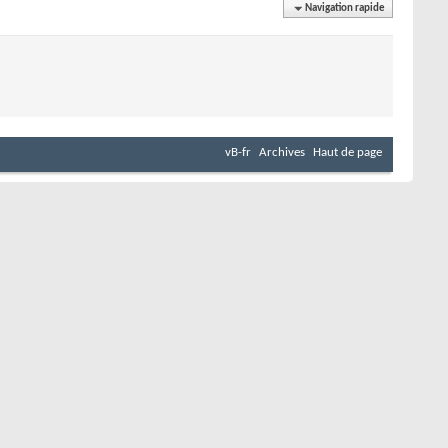
Navigation rapide
vB-fr
Archives
Haut de page