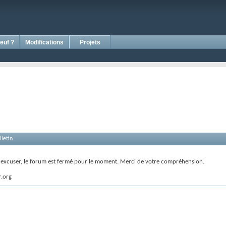
euf ?
Modifications
Projets
letin
s excuser, le forum est fermé pour le moment. Merci de votre compréhension.
r.org