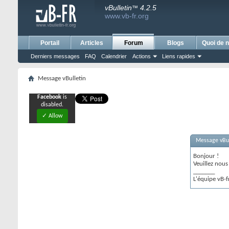
vBulletin
4.2.5
™
www.vb-fr.org
Portail
Articles
Forum
Blogs
Quoi de n
Derniers messages
FAQ
Calendrier
Actions
Liens rapides
Message vBulletin
Facebook
is
disabled.
✓ Allow
Message vBul
Bonjour !
Veuillez nou
_______
L'équipe vB-f