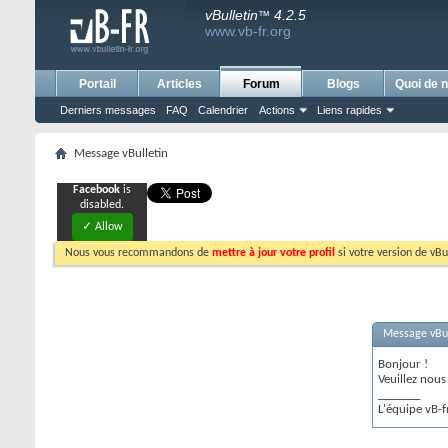
vBulletin
4.2.5
™
www.vb-fr.org
Portail
Articles
Forum
Blogs
Quoi de n
Derniers messages
FAQ
Calendrier
Actions
Liens rapides
Message vBulletin
Facebook
is
disabled.
✓ Allow
Nous vous recommandons de
mettre à jour votre profil
si votre version de vBu
Message vBul
Bonjour !
Veuillez nou
_______
L'équipe vB-f