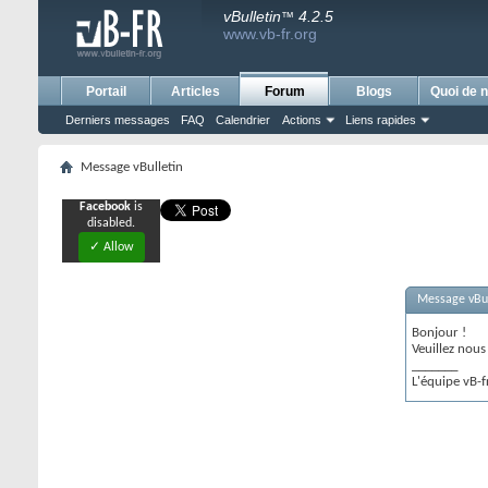
vBulletin
4.2.5
™
www.vb-fr.org
Portail
Articles
Forum
Blogs
Quoi de n
Derniers messages
FAQ
Calendrier
Actions
Liens rapides
Message vBulletin
Facebook
is
disabled.
✓ Allow
Message vBul
Bonjour !
Veuillez nou
_______
L'équipe vB-f