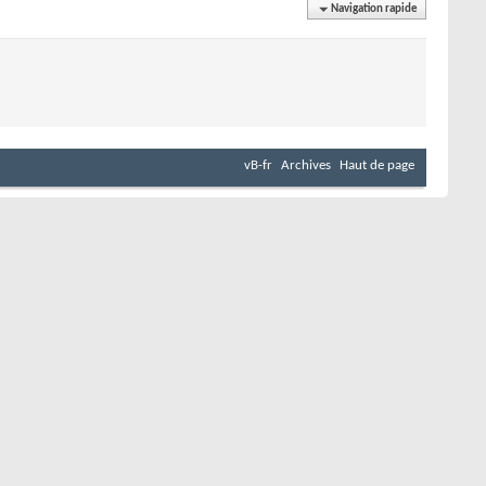
Navigation rapide
vB-fr
Archives
Haut de page