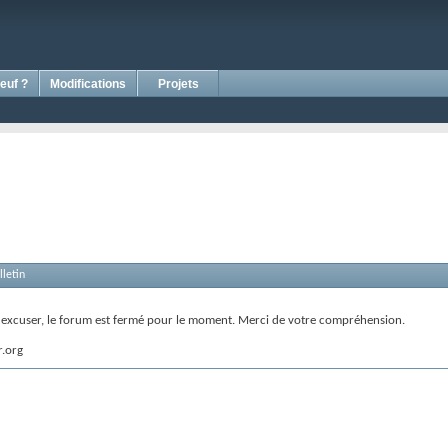
euf ?
Modifications
Projets
letin
s excuser, le forum est fermé pour le moment. Merci de votre compréhension.
r.org