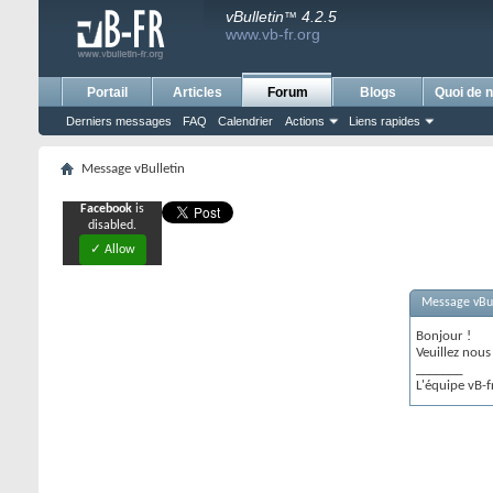
vBulletin
4.2.5
™
www.vb-fr.org
Portail
Articles
Forum
Blogs
Quoi de n
Derniers messages
FAQ
Calendrier
Actions
Liens rapides
Message vBulletin
Facebook
is
disabled.
✓ Allow
Message vBul
Bonjour !
Veuillez nou
_______
L'équipe vB-f