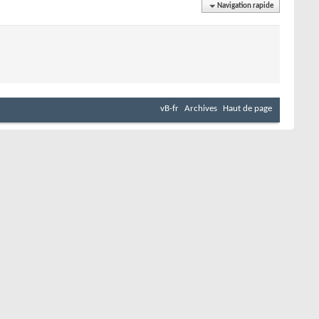
Navigation rapide
vB-fr
Archives
Haut de page