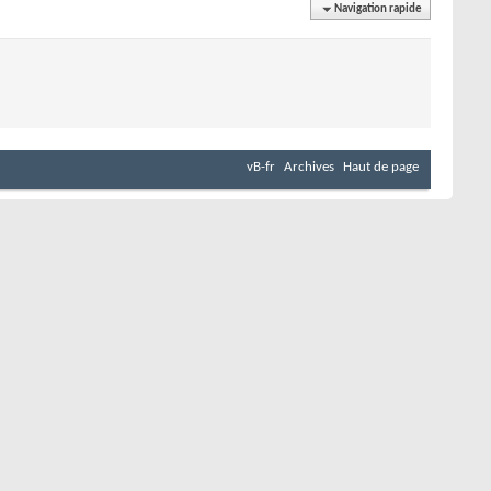
Navigation rapide
vB-fr
Archives
Haut de page