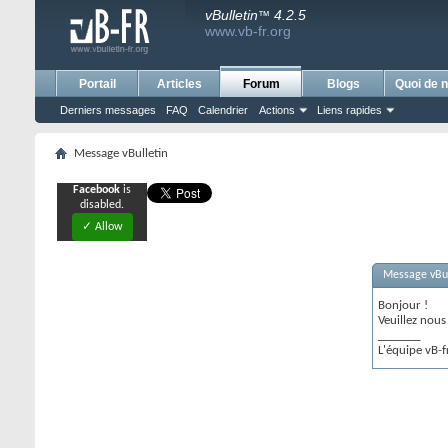
vBulletin
4.2.5
™
www.vb-fr.org
Portail
Articles
Forum
Blogs
Quoi de n
Derniers messages
FAQ
Calendrier
Actions
Liens rapides
Message vBulletin
Facebook
is
disabled.
✓ Allow
Message vBul
Bonjour !
Veuillez nou
_______
L'équipe vB-f