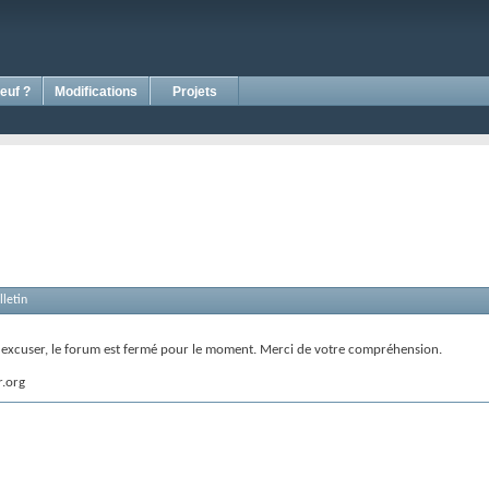
euf ?
Modifications
Projets
letin
s excuser, le forum est fermé pour le moment. Merci de votre compréhension.
r.org