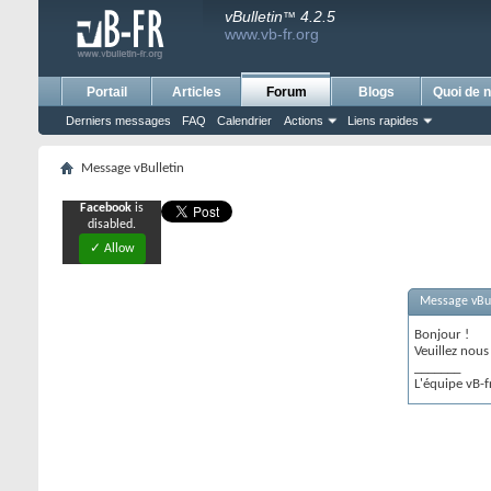
vBulletin
4.2.5
™
www.vb-fr.org
Portail
Articles
Forum
Blogs
Quoi de n
Derniers messages
FAQ
Calendrier
Actions
Liens rapides
Message vBulletin
Facebook
is
disabled.
✓ Allow
Message vBul
Bonjour !
Veuillez nou
_______
L'équipe vB-f