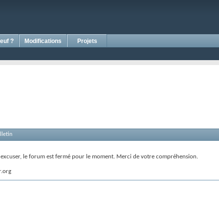
euf ?
Modifications
Projets
letin
s excuser, le forum est fermé pour le moment. Merci de votre compréhension.
r.org