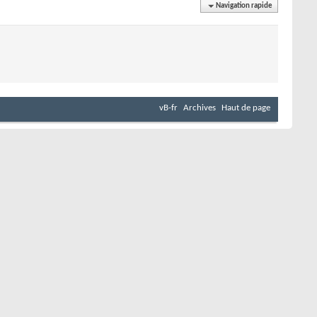
Navigation rapide
vB-fr
Archives
Haut de page