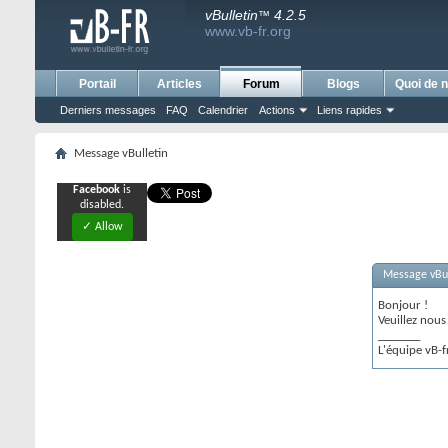
vBulletin
4.2.5
™
www.vb-fr.org
Portail
Articles
Forum
Blogs
Quoi de n
Derniers messages
FAQ
Calendrier
Actions
Liens rapides
Message vBulletin
Facebook
is
disabled.
✓ Allow
Message vBul
Bonjour !
Veuillez nou
_______
L'équipe vB-f