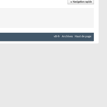
Navigation rapide
vB-fr
Archives
Haut de page