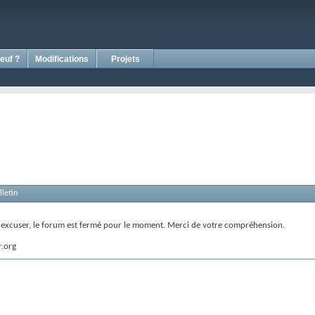
euf ?
Modifications
Projets
letin
s excuser, le forum est fermé pour le moment. Merci de votre compréhension.
r.org