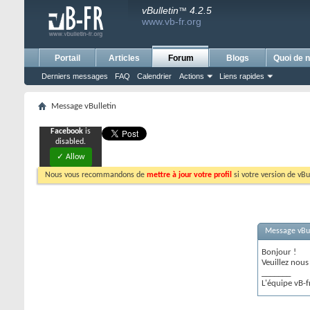
vBulletin
4.2.5
™
www.vb-fr.org
Portail
Articles
Forum
Blogs
Quoi de n
Derniers messages
FAQ
Calendrier
Actions
Liens rapides
Message vBulletin
Facebook
is
disabled.
✓ Allow
Nous vous recommandons de
mettre à jour votre profil
si votre version de vBu
Message vBul
Bonjour !
Veuillez nou
_______
L'équipe vB-f